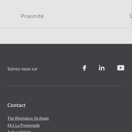
Proximit
é
S
Suivez-nous sur
Contact
The Workplace 3e étage
461 La Promenade