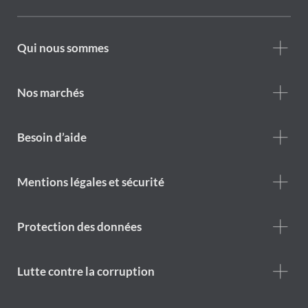
Footer
Qui nous sommes
Who
we
are
Nos marchés
Footer
Besoin d’aide
Help
menu
Footer
Mentions légales et sécurité
legal
notice
Protection des données
Lutte contre la corruption