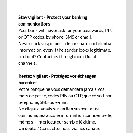
VISA GOLD
Stay vigilant - Protect your banking
Assurances & Assistance
communications
Your bank will never ask for your passwords, PIN
or OTP codes, by phone, SMS or email.
Never click suspicious links or share confidential
Pour voyager en toute sérénité, découvrez
information, even if the sender looks legitimate.
In doubt? Contact us through our official
toutes les garanties d’assistance et d'assurances
channels.
liées à votre carte VISA Gold. Pour bénéficier de
toutes les prestations, il vous suffit d’être porteur
Restez vigilant - Protégez vos échanges
bancaires
de la carte Visa GOLD en cours de validité, et
Votre banque ne vous demandera jamais vos
d'avoir réglé votre voyage avec votre carte.
mots de passe, codes PIN ou OTP, que ce soit par
téléphone, SMS ou e-mail.
Assistance médicale et frais médicaux
Ne cliquez jamais sur un lien suspect et ne
communiquez aucune information confidentielle,
L’assistance médicale est votre interlocuteur privilégié,
même si l'interlocuteur semble légitime.
24h/24 et dans le monde entier en cas de maladie ou de
Un doute ? Contactez-nous via nos canaux
blessure. Vous bénéficirez: