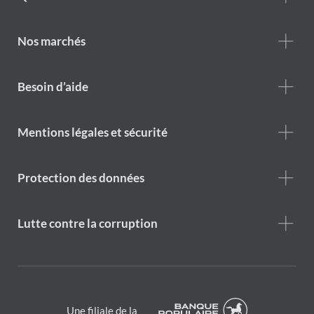
Who
we
are
Nos marchés
Footer
Besoin d’aide
Help
menu
Footer
Mentions légales et sécurité
legal
notice
Protection des données
Lutte contre la corruption
Une filiale de la