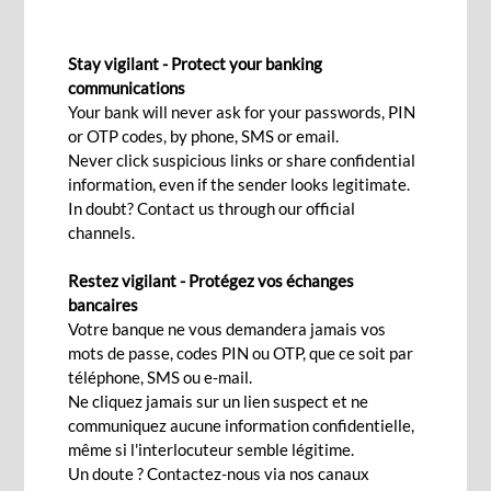
PRÊT ÉCOLOGIQUE
Stay vigilant - Protect your banking
communications
Your bank will never ask for your passwords, PIN
or OTP codes, by phone, SMS or email.
Le développement durable est au coeur de toutes
Never click suspicious links or share confidential
les préoccupations. Optez pour un mode de vie
information, even if the sender looks legitimate.
écologique en finançant vos projets verts et
In doubt? Contact us through our official
channels.
durables. Un prêt écologique aide votre
entreprise à lutter contre le changement
Restez vigilant - Protégez vos échanges
climatique, à défendre un avenir à faible émission
bancaires
de carbone, à minimiser les coûts énergétiques
Votre banque ne vous demandera jamais vos
mots de passe, codes PIN ou OTP, que ce soit par
et à soutenir des moyens de transport plus
téléphone, SMS ou e-mail.
écologiques.
Ne cliquez jamais sur un lien suspect et ne
communiquez aucune information confidentielle,
Caractéristiques
même si l'interlocuteur semble légitime.
Un doute ? Contactez-nous via nos canaux