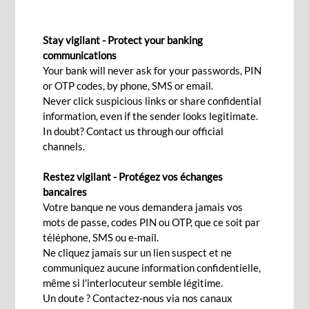
NOS SOLUTIONS DE FINANCEMENT
Stay vigilant - Protect your banking
communications
Your bank will never ask for your passwords, PIN
or OTP codes, by phone, SMS or email.
Des solutions sur mesure pour aider à la
Never click suspicious links or share confidential
croissance de votre entreprise
information, even if the sender looks legitimate.
In doubt? Contact us through our official
Quels que soient vos besoins, qu'il s'agisse de
channels.
développement d'infrastructures, d'acquisition,
de remplacement d'actifs, ou de financement de
Restez vigilant - Protégez vos échanges
bancaires
projets, votre Chargé de Clientèle dédié vous
Votre banque ne vous demandera jamais vos
accompagne pour comprendre vos aspirations et
mots de passe, codes PIN ou OTP, que ce soit par
enjeux afin de vous proposer la meilleure
téléphone, SMS ou e-mail.
structure de financement.
Ne cliquez jamais sur un lien suspect et ne
communiquez aucune information confidentielle,
même si l'interlocuteur semble légitime.
Un doute ? Contactez-nous via nos canaux
Visionnez notre
vidéo
si vous souhaitez des informations sur