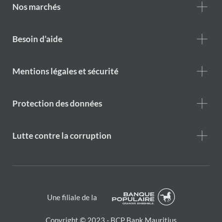
are
Nos marchés
Footer
Besoin d’aide
Help
menu
Footer
Mentions légales et sécurité
legal
notice
Protection des données
Lutte contre la corruption
Une filiale de la
Copyright © 2023 - BCP Bank Mauritius