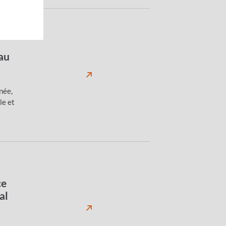
au
née,
le et
ce
al