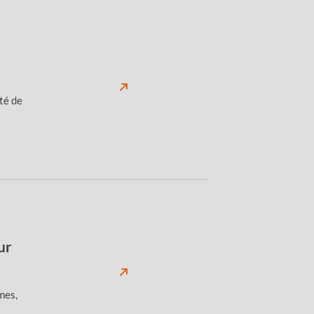
ité de
ur
mes,