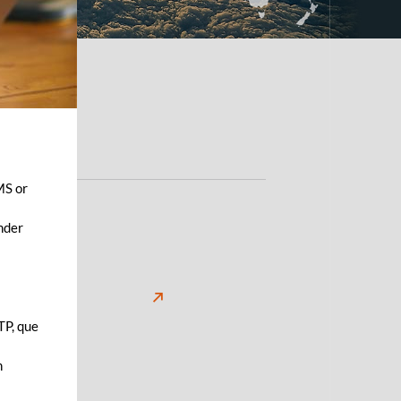
MS or
ender
ion
TP, que
 axée
n