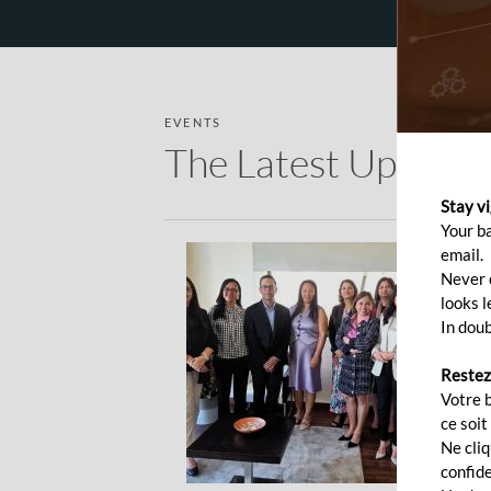
EVENTS
The Latest Updates
Stay v
Your b
email.
Ju
Never c
looks l
O
In doub
e
Restez
Un
Votre 
co
ce soit
(M
Ne cli
su
confide