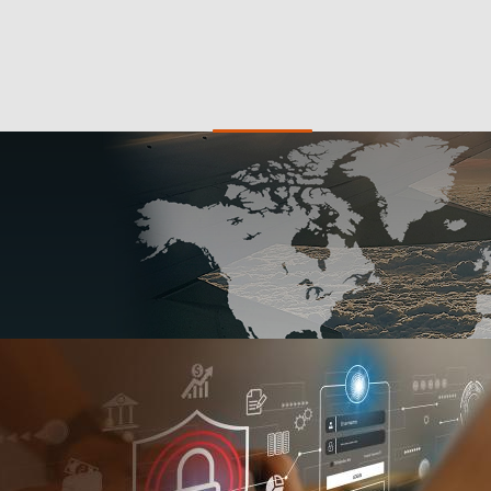
estion Privée
Particuliers
PME
tre Financier de Maurice
Newsroom
Offre d'emploi