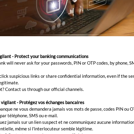
igilant - Protect your banking communications
ank will never ask for your passwords, PIN or OTP codes, by phone, S
n 2025
lick suspicious links or share confidential information, even if the s
egitimate.
céan Indien : nouvelle dynamique de collaborat
t? Contact us through our official channels.
ntre BCP Bank (Mauritius) et la BMOI
 vigilant - Protégez vos échanges bancaires
e mission stratégique à Maurice a permis d'établir les bases d’une
banque ne vous demandera jamais vos mots de passe, codes PIN ou O
llaboration renforcée entre BCP Bank (Mauritius) et la BMOI
 par téléphone, SMS ou e-mail.
adagascar). Cette démarche s’inscrit dans une dynamique régionale
quez jamais sur un lien suspect et ne communiquez aucune informatio
r
ntielle, même si l'interlocuteur semble légitime.