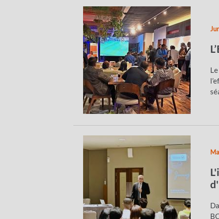
Ju
L
Le
l’
sé
Ma
L
d
Da
BC