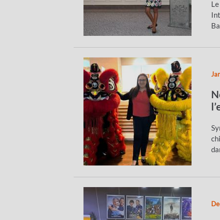
Le
In
Ba
Ja
N
l
Sy
ch
da
De