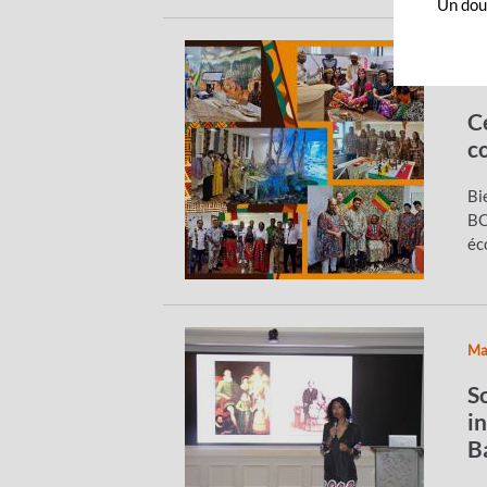
Un dout
Ma
C
c
Bi
BC
éc
Ma
S
i
B