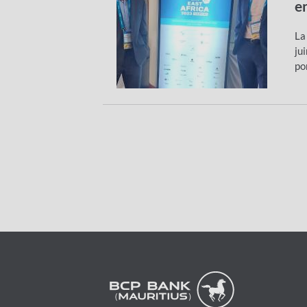
e
La
ju
po
Pagination