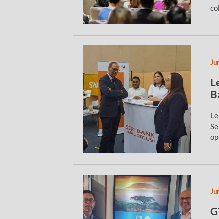
co
Ju
L
B
Le
Se
op
Ju
G