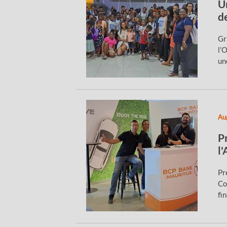
U
d
Gr
l’
un
Au
P
l
Pr
Co
fi