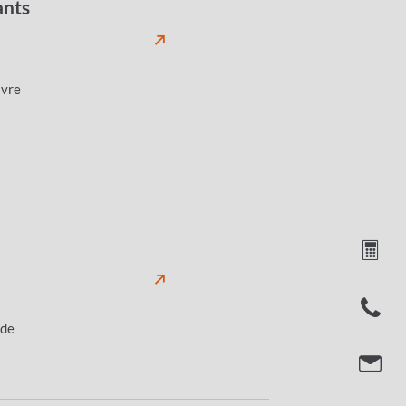
ants
ivre
 de