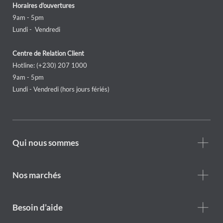
Horaires d'ouvertures
9am - 5pm
Lundi - Vendredi
Centre de Relation Client
Hotline: (+230) 207 1000
9am - 5pm
Lundi - Vendredi (hors jours fériés)
Footer
Qui nous sommes
Who
we
are
Nos marchés
Footer
Besoin d’aide
Help