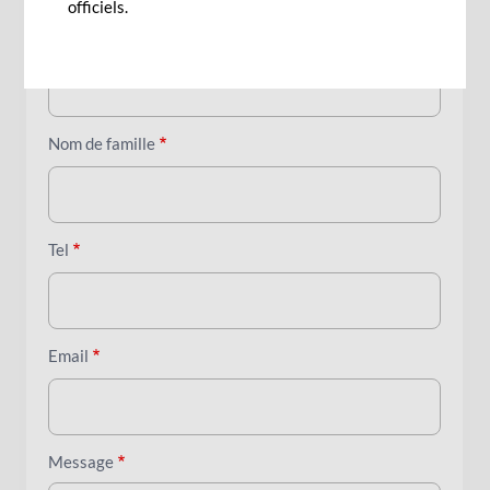
Civilité :
Mons
Mme
Mlle
officiels.
Prénom
Nom de famille
Tel
Email
Message