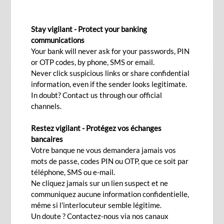
Nous contacter
Stay vigilant - Protect your banking
communications
Your bank will never ask for your passwords, PIN
or OTP codes, by phone, SMS or email.
Veuillez noter que tous les champs marqués d'un astérisque
Never click suspicious links or share confidential
(*) doivent être remplis.
information, even if the sender looks legitimate.
In doubt? Contact us through our official
Type de client
channels.
Particulier
Restez vigilant - Protégez vos échanges
bancaires
Votre banque ne vous demandera jamais vos
Entreprises & PME
mots de passe, codes PIN ou OTP, que ce soit par
téléphone, SMS ou e-mail.
Objet
Ne cliquez jamais sur un lien suspect et ne
communiquez aucune information confidentielle,
même si l'interlocuteur semble légitime.
Un doute ? Contactez-nous via nos canaux