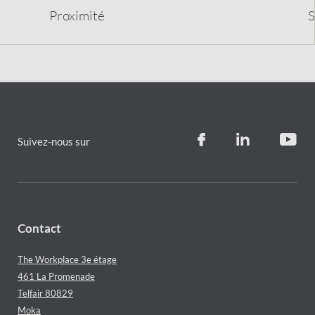
Proximit
é
S
Suivez-nous sur
Contact
The Workplace 3e étage
461 La Promenade
Telfair 80829
Moka