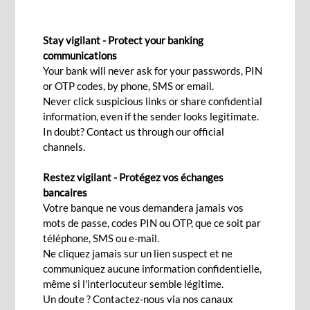
BCP BUSINESS PACK
Stay vigilant - Protect your banking
communications
Your bank will never ask for your passwords, PIN
Ça m'intéresse!
or OTP codes, by phone, SMS or email.
Never click suspicious links or share confidential
information, even if the sender looks legitimate.
In doubt? Contact us through our official
Les petites et moyennes entreprises tiennent un
channels.
rôle important dans le développement
économique de notre île. Elles sont le rêve
Restez vigilant - Protégez vos échanges
bancaires
d’entrepreneurs et le gagne-pain de nombreuses
Votre banque ne vous demandera jamais vos
familles.
mots de passe, codes PIN ou OTP, que ce soit par
téléphone, SMS ou e-mail.
À la BCP Bank (Mauritius), nous comprenons que
Ne cliquez jamais sur un lien suspect et ne
les entreprises opèrent dans un environnement
communiquez aucune information confidentielle,
difficile et changeant. Afin de répondre à vos
même si l'interlocuteur semble légitime.
Un doute ? Contactez-nous via nos canaux
attentes, nous vous proposons le "
BCP Business