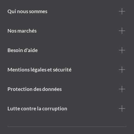
Footer
Qui nous sommes
Who
we
are
Nos marchés
Footer
Besoin d’aide
Help
menu
Footer
Mentions légales et sécurité
legal
notice
Protection des données
Lutte contre la corruption