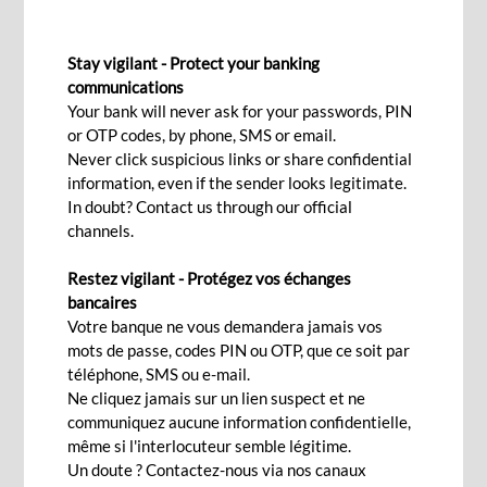
INSTITUTIONS FINANCIÈRES
Stay vigilant - Protect your banking
communications
Your bank will never ask for your passwords, PIN
Une approche bancaire intégrée
or OTP codes, by phone, SMS or email.
Never click suspicious links or share confidential
information, even if the sender looks legitimate.
En tant que seule banque à Maurice appartenant
In doubt? Contact us through our official
channels.
à un groupe panafricain solide avec une forte
présence en Afrique de l'Ouest, du Centre et du
Restez vigilant - Protégez vos échanges
Nord, nous sommes le point de contact idéal pour
bancaires
les investisseurs à la recherche de marchés
Votre banque ne vous demandera jamais vos
mots de passe, codes PIN ou OTP, que ce soit par
dynamiques pour le commerce et
téléphone, SMS ou e-mail.
l'investissement en Afrique et en Asie.
Ne cliquez jamais sur un lien suspect et ne
communiquez aucune information confidentielle,
Notre appartenance au Groupe BCP et la vaste expertise de
même si l'interlocuteur semble légitime.
ce dernier dans la conduite des affaires en Afrique et sur les
Un doute ? Contactez-nous via nos canaux
marchés émergents, font de nous des interlocuteurs