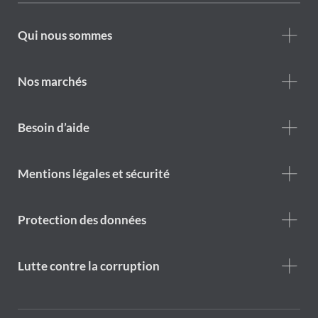
Footer
Qui nous sommes
Who
we
are
Nos marchés
Footer
Besoin d’aide
Help
menu
Footer
Mentions légales et sécurité
legal
notice
Protection des données
Lutte contre la corruption