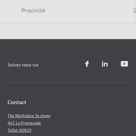
Proximit
é
S
Suivez-nous sur
Contact
The Workplace 3e étage
461 La Promenade
Telfair 80829