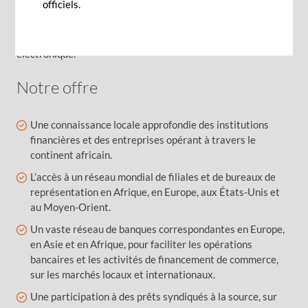
officiels.
privilégiés et ouverts aux nouvelles opportunités de
croissance. Nous tirons aussi parti des solutions innovantes
du Groupe BCP en matière de trade finance et de paiement
électronique.
Notre offre
Une connaissance locale approfondie des institutions
financières et des entreprises opérant à travers le
continent africain.
L’accès à un réseau mondial de filiales et de bureaux de
représentation en Afrique, en Europe, aux États-Unis et
au Moyen-Orient.
Un vaste réseau de banques correspondantes en Europe,
en Asie et en Afrique, pour faciliter les opérations
bancaires et les activités de financement de commerce,
sur les marchés locaux et internationaux.
Une participation à des prêts syndiqués à la source, sur