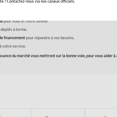
prend des fonctionnalités telles que :
e ? Contactez-nous via nos canaux officiels.
en
, avec options de paiement et
services en ligne gratuits
.
gne
pour vous et votre famille.
 dépôts à terme.
 de financement
pour répondre à vos besoins.
 à votre service.
ssance du marché vous mettront sur la bonne voie, pour vous aider à
.