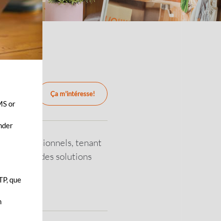
e
Ça m'intéresse!
MS or
ender
 les professionnels, tenant
le départ, des solutions
ères.
TP, que
soutenir.
n