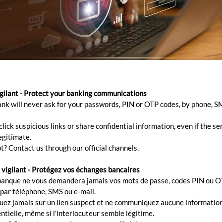
vos comptes bancaires en tout
igilant - Protect your banking communications
ank will never ask for your passwords, PIN or OTP codes, by phone, S
lick suspicious links or share confidential information, even if the s
egitimate.
Pack
» est un forfait, inspiré par vous et conçu pour vous,
t? Contact us through our official channels.
aque étape de votre carrière. Ce forfait vous offre, dès 
'esprit concernant votre sécurité et votre stabilité financi
 vigilant - Protégez vos échanges bancaires
banque ne vous demandera jamais vos mots de passe, codes PIN ou O
ions et notre équipe est là, à chaque étape, pour vous 
 par téléphone, SMS ou e-mail.
quez jamais sur un lien suspect et ne communiquez aucune informatio
ntielle, même si l'interlocuteur semble légitime.