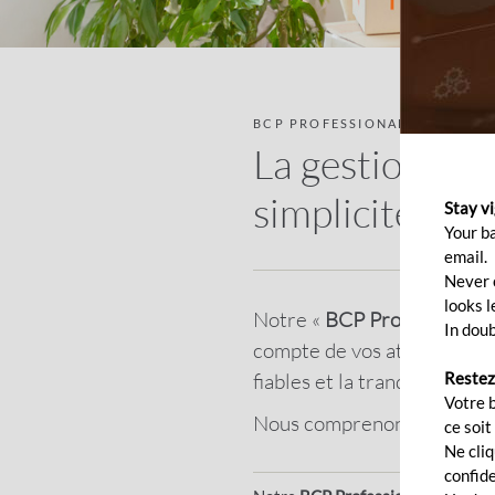
BCP PROFESSIONAL PACK
La gestion de 
simplicité !
Stay v
Your b
email.
Never c
looks l
Notre «
BCP Professional 
In doub
compte de vos attentes à ch
fiables et la tranquillité d
Restez
Votre 
Nous comprenons vos aspirat
ce soit
Ne cli
confide