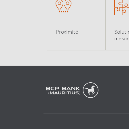
Proximit
é
Soluti
mesur