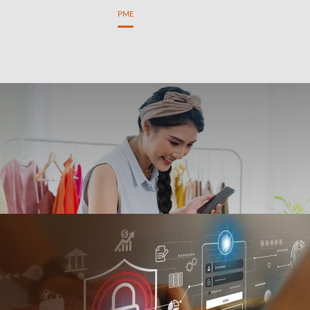
estion Privée
Particuliers
PME
inancer
Gestion de trésorerie