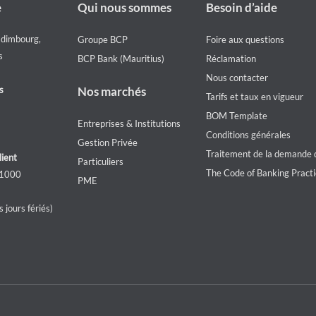
Footer
Footer
e
Qui nous sommes
Besoin d’aide
Who
Help
we
menu
Edimbourg,
Groupe BCP
Foire aux questions
are
s
BCP Bank (Mauritius)
Réclamation
Nous contacter
s
Nos marchés
Tarifs et taux en vigueur
BOM Template
Entreprises & Institutions
Conditions générales
Gestion Privée
Traitement de la demande d
lient
Particuliers
The Code of Banking Pract
 1000
PME
 jours fériés)