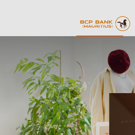
Skip
Main
Entreprises & Institutions
G
Home
to
main
navigation
content
Gestion au quotidien
F
Image