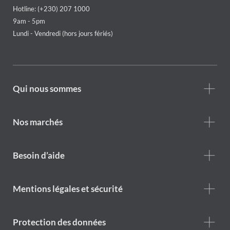
Hotline: (+230) 207 1000
9am - 5pm
Lundi - Vendredi (hors jours fériés)
Footer
Qui nous sommes
Who
we
are
Nos marchés
Footer
Besoin d’aide
Help
menu
Footer
Mentions légales et sécurité
legal
notice
Protection des données