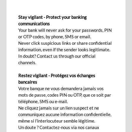
BROCHURES TARIFAIRES
Stay vigilant - Protect your banking
communications
Your bank will never ask for your passwords, PIN
or OTP codes, by phone, SMS or email.
La dernière grille tarifaire de la BCP Bank
Never click suspicious links or share confidential
(Mauritius) est disponible.
information, even if the sender looks legitimate.
In doubt? Contact us through our official
Vous pouvez prendre connaissance de nos
channels.
conditions et tarifs pour nos quatre
marchés, comme suit:
Restez vigilant - Protégez vos échanges
bancaires
Votre banque ne vous demandera jamais vos
mots de passe, codes PIN ou OTP, que ce soit par
Actuellement en vigueur:
téléphone, SMS ou e-mail.
Particuliers
Ne cliquez jamais sur un lien suspect et ne
Télécharger nos tarifs en vigueur à partir du
01 mai 2026
communiquez aucune information confidentielle,
pour les Particuliers
même si l'interlocuteur semble légitime.
Un doute ? Contactez-nous via nos canaux