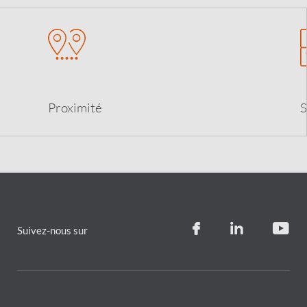
Proximit
é
S
Suivez-nous sur