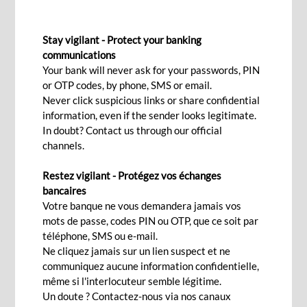
PRÊT À COURT, MOYEN ET LONG TERMES
Stay vigilant - Protect your banking
communications
Your bank will never ask for your passwords, PIN
Contactez Nous
or OTP codes, by phone, SMS or email.
Never click suspicious links or share confidential
information, even if the sender looks legitimate.
In doubt? Contact us through our official
Donnez-vous les moyens d’atteindre vos objectifs
channels.
De l'expansion de vos opérations, à l'achat de
Restez vigilant - Protégez vos échanges
machines ou au refinancement de la dette, notre
bancaires
équipe de Chargés de Clientèle dédiés vous aide
Votre banque ne vous demandera jamais vos
à trouver la meilleure solution pour financer
mots de passe, codes PIN ou OTP, que ce soit par
téléphone, SMS ou e-mail.
votre prochain projet.
Ne cliquez jamais sur un lien suspect et ne
communiquez aucune information confidentielle,
même si l'interlocuteur semble légitime.
Notre offre
Un doute ? Contactez-nous via nos canaux