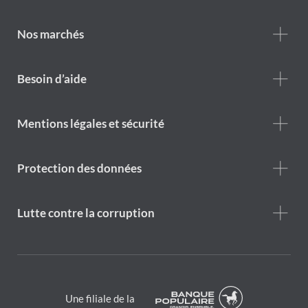
Who
we
are
Nos marchés
Footer
Besoin d’aide
Help
menu
Footer
Mentions légales et sécurité
legal
notice
Protection des données
Lutte contre la corruption
Une filiale de la