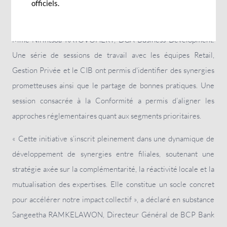
officiels.
Du 24 au 26 juin, la Direction Générale de BCP Bank
(Mauritius) à accueillie une délégation de la BMOI menée par
Mme Nirintsoa RATOVOHERY, DGA Business Development.
Une série de sessions de travail avec les équipes Retail,
Gestion Privée et le CIB ont permis d'identifier des synergies
prometteuses ainsi que le partage de bonnes pratiques. Une
session consacrée à la Conformité a permis d’aligner les
approches réglementaires quant aux segments prioritaires.
« Cette initiative s’inscrit pleinement dans une dynamique de
développement de synergies entre filiales, soutenant une
stratégie axée sur la complémentarité, la réactivité locale et la
mutualisation des expertises. Elle constitue un socle concret
pour accélérer notre impact collectif », a déclaré en substance
Sangeetha RAMKELAWON, Directeur Général de BCP Bank