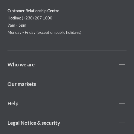
Customer Relationship Centre
Hotline: (+230) 207 1000
9am - 5pm
Monday - Friday (except on public holidays)
Footer
Who we are
Who
we
are
Our markets
Footer
Help
Help
menu
Footer
Legal Notice & security
legal