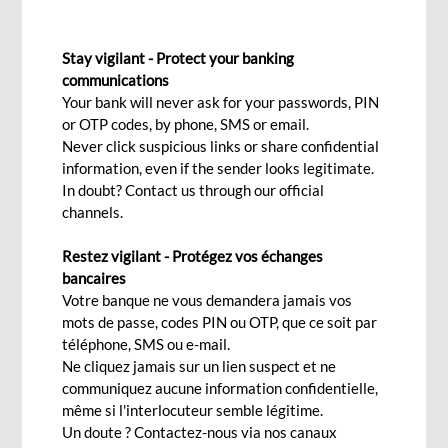
dynamique de
collaboration entre BCP
Stay vigilant - Protect your banking
communications
Bank (Mauritius) et la
Your bank will never ask for your passwords, PIN
or OTP codes, by phone, SMS or email.
BMOI
Never click suspicious links or share confidential
information, even if the sender looks legitimate.
In doubt? Contact us through our official
channels.
Sun, 06/29/2025 - 12:00
Restez vigilant - Protégez vos échanges
bancaires
Votre banque ne vous demandera jamais vos
Une mission stratégique à Maurice a permis d'établir les bases
mots de passe, codes PIN ou OTP, que ce soit par
d’une collaboration renforcée entre BCP Bank (Mauritius) et
téléphone, SMS ou e-mail.
la BMOI (Madagascar). Cette démarche s’inscrit dans une
Ne cliquez jamais sur un lien suspect et ne
communiquez aucune information confidentielle,
dynamique régionale axée sur la complémentarité et la
même si l'interlocuteur semble légitime.
performance collective.
Un doute ? Contactez-nous via nos canaux