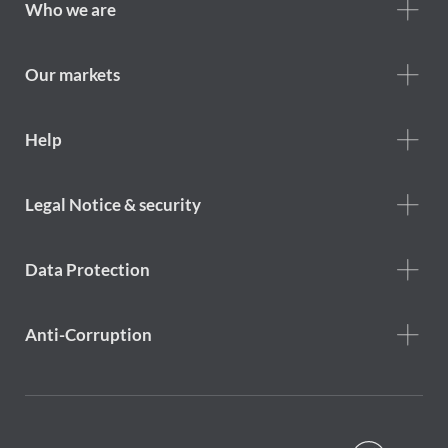
Footer
Who we are
Who
we
are
Our markets
Footer
Help
Help
menu
Footer
Legal Notice & security
legal
notice
Data Protection
Anti-Corruption