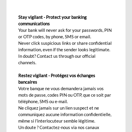
projets de transition
énergétique
Stay vigilant - Protect your banking
communications
Your bank will never ask for your passwords, PIN
or OTP codes, by phone, SMS or email.
Wed, 06/25/2025 - 12:00
Never click suspicious links or share confidential
information, even if the sender looks legitimate.
In doubt? Contact us through our official
channels.
La politique environnementale, sociale et de gouvernance
(ESG) de BCP Bank (Mauritius) repose notamment sur le
Restez vigilant - Protégez vos échanges
respect strict de la législation et des bonnes pratiques sociales
bancaires
Votre banque ne vous demandera jamais vos
et environnementales, un système complet de gestion des
mots de passe, codes PIN ou OTP, que ce soit par
risques ESG, et une politique d’exclusion stricte des activités
téléphone, SMS ou e-mail.
non finançables, telles que celles qui portent atteinte à la
Ne cliquez jamais sur un lien suspect et ne
communiquez aucune information confidentielle,
sécurité et à la santé des personnes. C'est ce qu'explique
même si l'interlocuteur semble légitime.
Avinash Jahajeeah, Head - Trade Finance & Syndications de
Un doute ? Contactez-nous via nos canaux