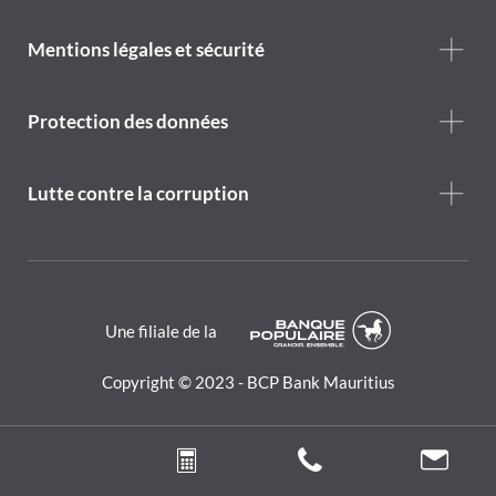
menu
Footer
Mentions légales et sécurité
legal
notice
Protection des données
Lutte contre la corruption
Une filiale de la
Copyright © 2023 - BCP Bank Mauritius