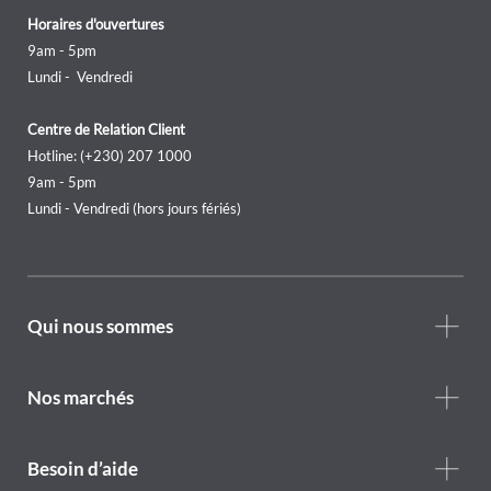
Horaires d'ouvertures
9am - 5pm
Lundi - Vendredi
Centre de Relation Client
Hotline: (+230) 207 1000
9am - 5pm
Lundi - Vendredi (hors jours fériés)
Footer
Qui nous sommes
Who
we
are
Nos marchés
Footer
Besoin d’aide
Help