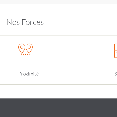
Nos Forces
Proximit
é
S