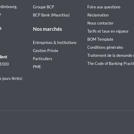
we
menu
Edimbourg,
Groupe BCP
Foire aux questions
are
s
BCP Bank (Mauritius)
Réclamation
Nous contacter
s
Nos marchés
Tarifs et taux en vigueur
BOM Template
Entreprises & Institutions
Conditions générales
Gestion Privée
Traitement de la demande d
lient
Particuliers
The Code of Banking Pract
 1000
PME
 jours fériés)