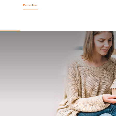
estion Privée
Particuliers
PME
mprunter
Épargner
M'assurer
Mes Outils