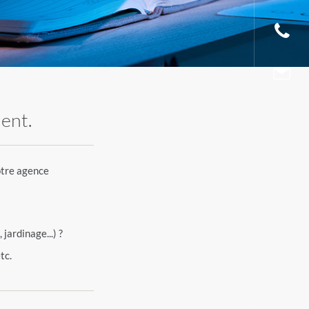
dent.
votre agence
jardinage...) ?
tc.