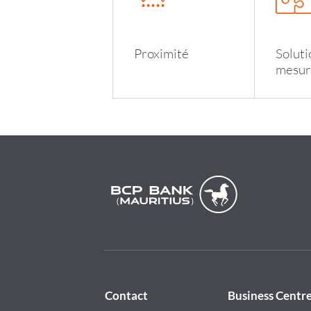
Proximit
é
Soluti
mesur
Contact
Business Centr