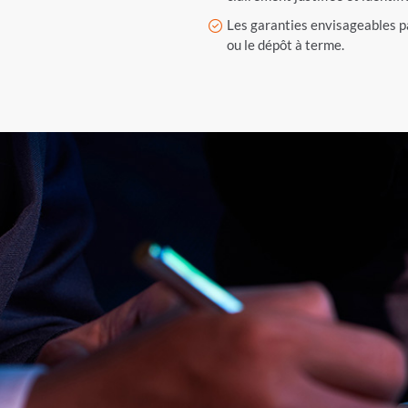
Les garanties envisageables p
ou le dépôt à terme.