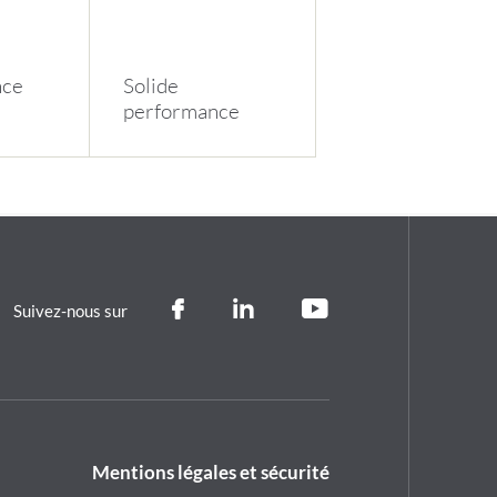
nce
Solide
performance
Suivez-nous sur
Footer
Mentions légales et sécurité
legal