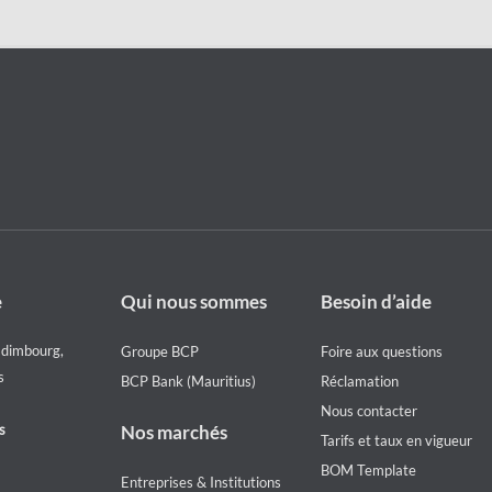
Footer
Footer
e
Qui nous sommes
Besoin d’aide
Who
Help
we
menu
Edimbourg,
Groupe BCP
Foire aux questions
are
s
BCP Bank (Mauritius)
Réclamation
Nous contacter
s
Nos marchés
Tarifs et taux en vigueur
BOM Template
Entreprises & Institutions