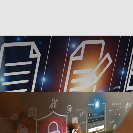
estion Privée
Particuliers
PME
nal
Institutionnel