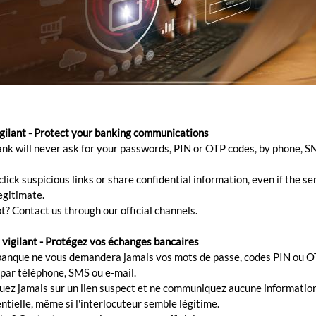
igilant - Protect your banking communications
on facile, sans papier et pratique de vos relevés par cou
ank will never ask for your passwords, PIN or OTP codes, by phone, S
ne, sans frais supplémentaires. Consultez, imprimez et 
t tout en choisissant de respecter l'environnement.
lick suspicious links or share confidential information, even if the s
egitimate.
t? Contact us through our official channels.
 vigilant - Protégez vos échanges bancaires
banque ne vous demandera jamais vos mots de passe, codes PIN ou O
 par téléphone, SMS ou e-mail.
quez jamais sur un lien suspect et ne communiquez aucune informatio
ntielle, même si l'interlocuteur semble légitime.