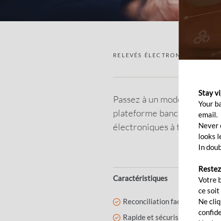
RELEVÉS ÉLECTRONIQUES
Stay v
Passez à un mode de récepti
Your b
plateforme bancaire en lig
email.
électroniques à tout momen
Never c
looks l
In doub
Restez
Caractéristiques
Votre 
ce soit
Reconciliation facile
Ne cli
confide
Rapide et sécurisé