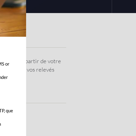
rriel ou à partir de votre
MS or
téléchargez vos relevés
ender
TP, que
n