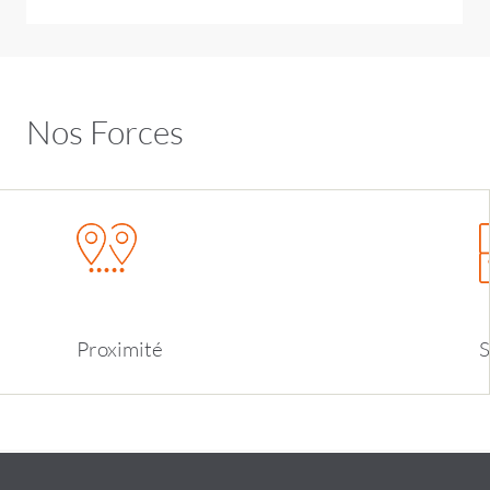
Nos Forces
Proximit
é
S