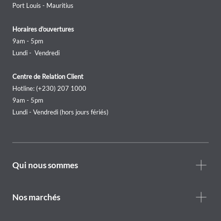
Port Louis - Mauritius
Horaires d'ouvertures
9am - 5pm
Lundi - Vendredi
Centre de Relation Client
Hotline: (+230) 207 1000
9am - 5pm
Lundi - Vendredi (hors jours fériés)
Footer
Qui nous sommes
Who
we
are
Nos marchés