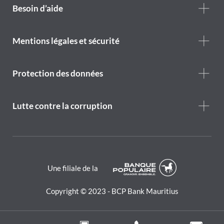
Footer
Besoin d’aide
Help
menu
Footer
Mentions légales et sécurité
legal
notice
Protection des données
Lutte contre la corruption
Une filiale de la
Copyright © 2023 - BCP Bank Mauritius