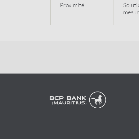
Proximit
é
Soluti
mesur