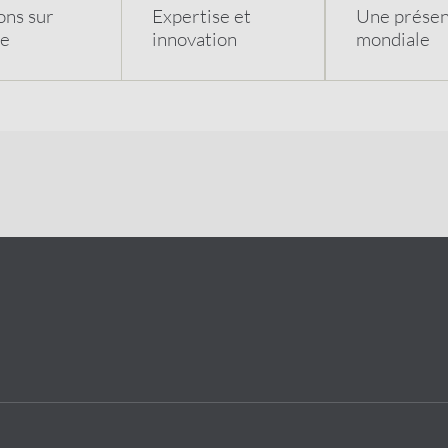
ons sur
Expertise et
Une prése
e
innovation
mondiale