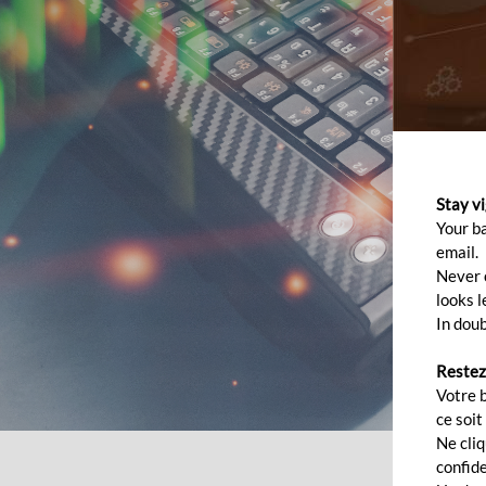
Stay v
Your b
email.
Never c
looks l
In doub
Restez
Votre 
ce soit
Ne cli
confide