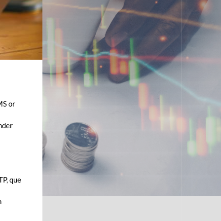
MS or
ender
TP, que
n