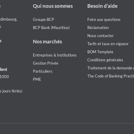
Footer
Footer
e
Qui nous sommes
Besoin d’aide
Who
Help
we
menu
Edimbourg,
Groupe BCP
Foire aux questions
are
s
BCP Bank (Mauritius)
Réclamation
Nous contacter
s
Nos marchés
Tarifs et taux en vigueur
BOM Template
Entreprises & Institutions
Conditions générales
Gestion Privée
Traitement de la demande d
lient
Particuliers
The Code of Banking Pract
 1000
PME
 jours fériés)