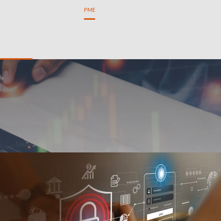
estion Privée
Particuliers
PME
inancer
Gestion de trésorerie