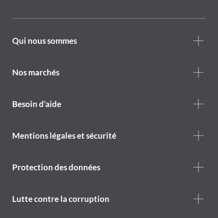
Footer
Qui nous sommes
Who
we
are
Nos marchés
Footer
Besoin d’aide
Help
menu
Footer
Mentions légales et sécurité
legal
notice
Protection des données
Lutte contre la corruption