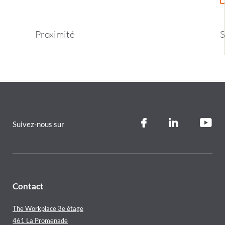
Proximit
é
S
Suivez-nous sur
Contact
The Workplace 3e étage
461 La Promenade